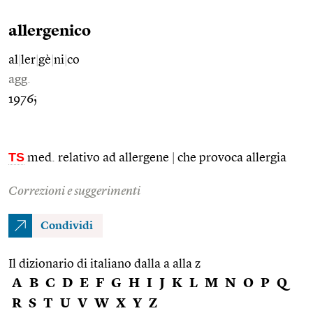
allergenico
al
|
ler
|
gè
|
ni
|
co
agg.
1976;
TS
med. relativo ad allergene
|
che provoca allergia
Correzioni e suggerimenti
Condividi
Il dizionario di italiano dalla a alla z
A
B
C
D
E
F
G
H
I
J
K
L
M
N
O
P
Q
R
S
T
U
V
W
X
Y
Z