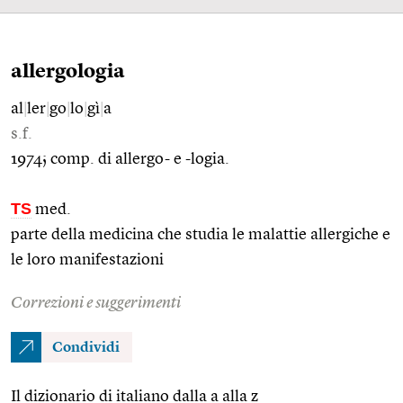
allergologia
al
|
ler
|
go
|
lo
|
gì
|
a
s.f.
1974; comp. di allergo- e -logia.
TS
med.
parte della medicina che studia le malattie allergiche e
le loro manifestazioni
Correzioni e suggerimenti
Condividi
Il dizionario di italiano dalla a alla z