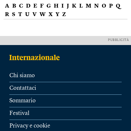
A
B
C
D
E
F
G
H
I
J
K
L
M
N
O
P
Q
R
S
T
U
V
W
X
Y
Z
PUBBLICITÀ
Chi siamo
Contattaci
Sommario
Festival
Privacy e cookie