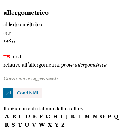
allergometrico
al
|
ler
|
go
|
mè
|
tri
|
co
agg.
1985;
TS
med.
relativo all’allergometria:
prova allergometrica
Correzioni e suggerimenti
Condividi
Il dizionario di italiano dalla a alla z
A
B
C
D
E
F
G
H
I
J
K
L
M
N
O
P
Q
R
S
T
U
V
W
X
Y
Z