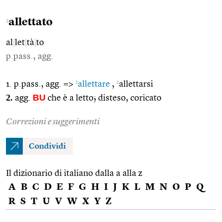
allettato
2
al
|
let
|
tà
|
to
p.pass., agg.
2
2
1. p.pass., agg. =>
allettare
,
allettarsi
2.
BU
agg.
che è a letto; disteso, coricato
Correzioni e suggerimenti
Condividi
Il dizionario di italiano dalla a alla z
A
B
C
D
E
F
G
H
I
J
K
L
M
N
O
P
Q
R
S
T
U
V
W
X
Y
Z