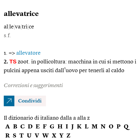
allevatrice
al
|
le
|
va
|
trì
|
ce
s.f.
1. =>
allevatore
2.
TS
zoot. in pollicoltura: macchina in cui si mettono i
pulcini appena usciti dall’uovo per tenerli al caldo
Correzioni e suggerimenti
Condividi
Il dizionario di italiano dalla a alla z
A
B
C
D
E
F
G
H
I
J
K
L
M
N
O
P
Q
R
S
T
U
V
W
X
Y
Z