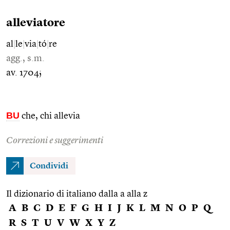
alleviatore
al
|
le
|
via
|
tó
|
re
agg., s.m.
av. 1704;
BU
che, chi allevia
Correzioni e suggerimenti
Condividi
Il dizionario di italiano dalla a alla z
A
B
C
D
E
F
G
H
I
J
K
L
M
N
O
P
Q
R
S
T
U
V
W
X
Y
Z