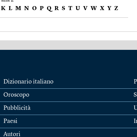
K
L
M
N
O
P
Q
R
S
T
U
V
W
X
Y
Z
Dizionario italiano
P
Oroscopo
S
Pubblicità
U
Paesi
I
Autori