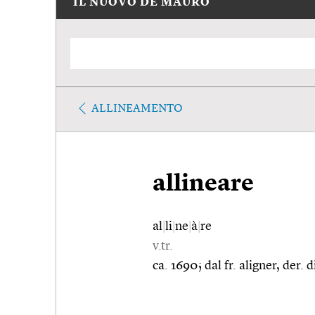
IL NUOVO DE MAURO
ALLINEAMENTO
allineare
al
|
li
|
ne
|
à
|
re
v.tr.
ca. 1690; dal fr. aligner, der. d