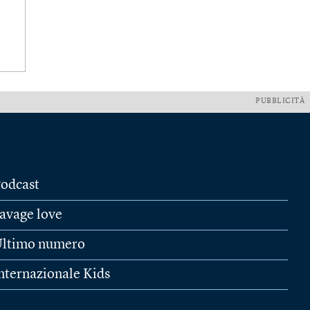
PUBBLICITÀ
odcast
avage love
ltimo numero
nternazionale Kids