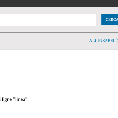
CERC
ALLINEARSI
i ligne “linea”.