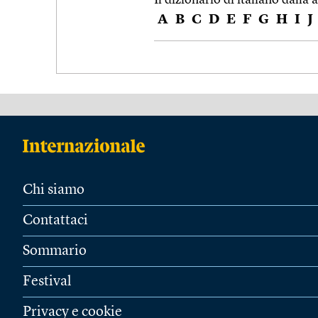
A
B
C
D
E
F
G
H
I
J
Chi siamo
Contattaci
Sommario
Festival
Privacy e cookie