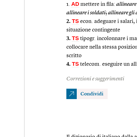
AD
1.
mettere in fila:
allineare 
allineare i soldati
;
allineare gli 
2.
TS
econ. adeguare i salari, 
situazione contingente
3.
TS
tipogr. incolonnare i mar
collocare nella stessa posizion
scritto
4.
TS
telecom. eseguire un a
Correzioni e suggerimenti
Condividi
Il dizionario di italiano dalla a