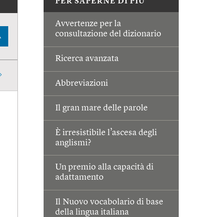
PER SAPERNE DI PIÙ
Avvertenze per la
consultazione del dizionario
A
Ricerca avanzata
Abbreviazioni
Il gran mare delle parole
È irresistibile l’ascesa degli
anglismi?
Un premio alla capacità di
adattamento
Il Nuovo vocabolario di base
della lingua italiana