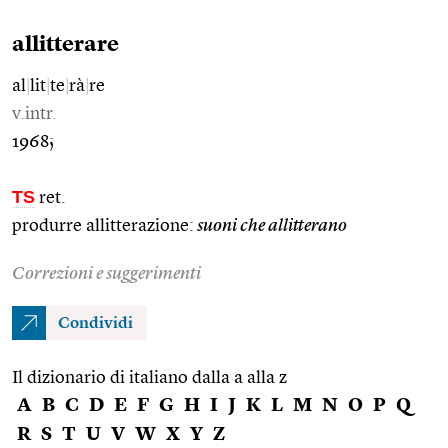
allitterare
al
|
lit
|
te
|
rà
|
re
v.intr.
1968;
TS
ret.
produrre allitterazione:
suoni che allitterano
Correzioni e suggerimenti
Condividi
Il dizionario di italiano dalla a alla z
A
B
C
D
E
F
G
H
I
J
K
L
M
N
O
P
Q
R
S
T
U
V
W
X
Y
Z