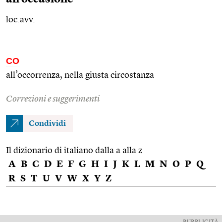
loc.avv.
CO
all’occorrenza, nella giusta circostanza
Correzioni e suggerimenti
Condividi
Il dizionario di italiano dalla a alla z
A
B
C
D
E
F
G
H
I
J
K
L
M
N
O
P
Q
R
S
T
U
V
W
X
Y
Z