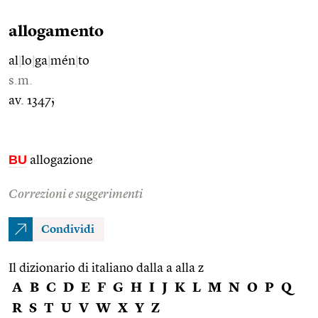
allogamento
al
|
lo
|
ga
|
mén
|
to
s.m.
av. 1347;
BU
allogazione
Correzioni e suggerimenti
Condividi
Il dizionario di italiano dalla a alla z
A
B
C
D
E
F
G
H
I
J
K
L
M
N
O
P
Q
R
S
T
U
V
W
X
Y
Z