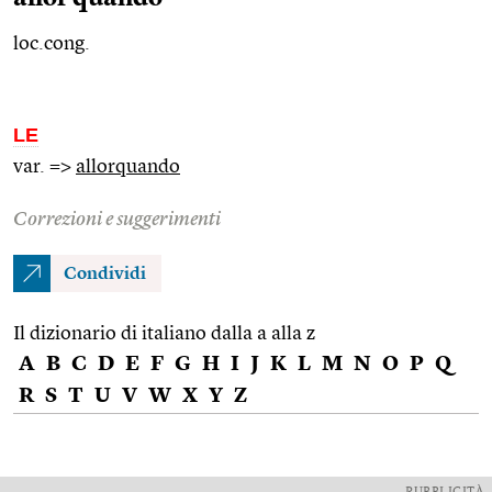
loc.cong.
LE
var. =>
allorquando
Correzioni e suggerimenti
Condividi
Il dizionario di italiano dalla a alla z
A
B
C
D
E
F
G
H
I
J
K
L
M
N
O
P
Q
R
S
T
U
V
W
X
Y
Z