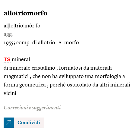
allotriomorfo
al
|
lo
|
trio
|
mòr
|
fo
agg.
1955; comp. di allotrio- e -morfo.
TS
mineral.
di minerale cristallino , formatosi da materiali
magmatici , che non ha sviluppato una morfologia a
forma geometrica , perché ostacolato da altri minerali
vicini
Correzioni e suggerimenti
Condividi