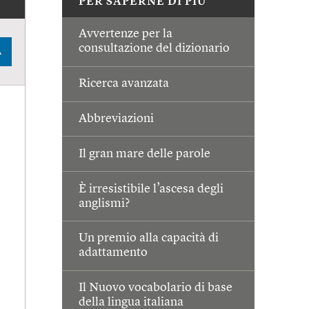
PER SAPERNE DI PIÙ
Avvertenze per la
consultazione del dizionario
A
Ricerca avanzata
Abbreviazioni
Il gran mare delle parole
È irresistibile l’ascesa degli
anglismi?
Un premio alla capacità di
adattamento
Il Nuovo vocabolario di base
della lingua italiana