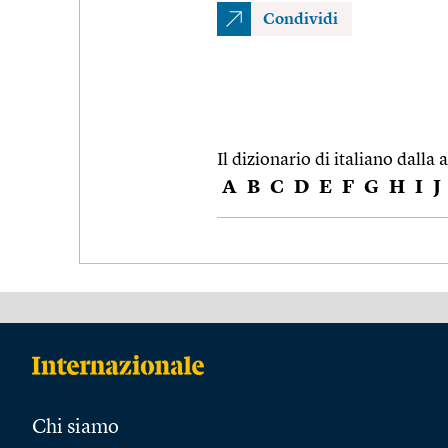
Condividi
Il dizionario di italiano dalla a
A
B
C
D
E
F
G
H
I
J
Chi siamo