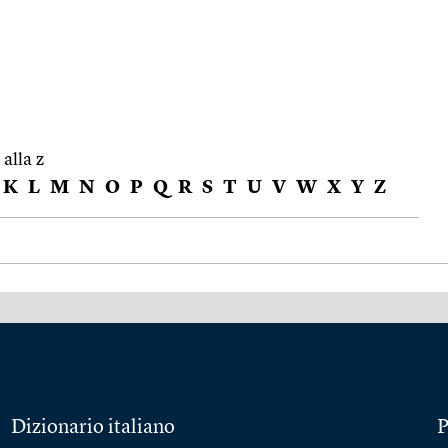
 alla z
K
L
M
N
O
P
Q
R
S
T
U
V
W
X
Y
Z
Dizionario italiano
P