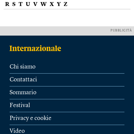
R
S
T
U
V
W
X
Y
Z
PUBBLICITÀ
Chi siamo
Contattaci
Sommario
Festival
Privacy e cookie
Video