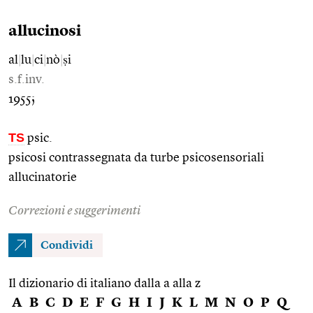
allucinosi
al
|
lu
|
ci
|
nò
|
ṣi
s.f.inv.
1955;
TS
psic.
psicosi contrassegnata da turbe psicosensoriali
allucinatorie
Correzioni e suggerimenti
Condividi
Il dizionario di italiano dalla a alla z
A
B
C
D
E
F
G
H
I
J
K
L
M
N
O
P
Q