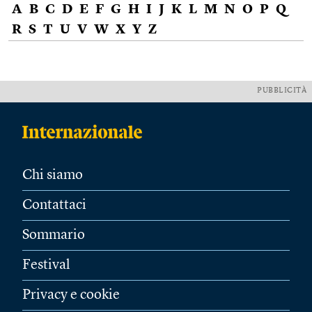
A
B
C
D
E
F
G
H
I
J
K
L
M
N
O
P
Q
R
S
T
U
V
W
X
Y
Z
PUBBLICITÀ
Chi siamo
Contattaci
Sommario
Festival
Privacy e cookie