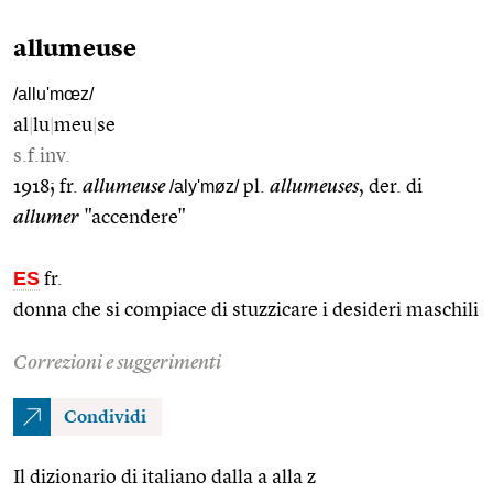
allumeuse
/allu'mœz/
al
|
lu
|
meu
|
se
s.f.inv.
1918; fr.
allumeuse
/aly'møz/
pl.
allumeuses
, der. di
allumer
"accendere"
ES
fr.
donna che si compiace di stuzzicare i desideri maschili
Correzioni e suggerimenti
Condividi
Il dizionario di italiano dalla a alla z