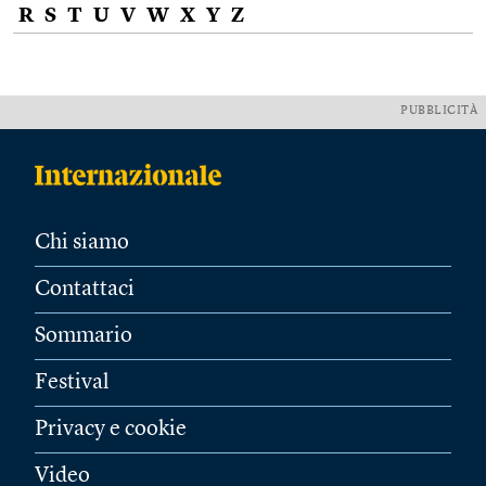
R
S
T
U
V
W
X
Y
Z
PUBBLICITÀ
Chi siamo
Contattaci
Sommario
Festival
Privacy e cookie
Video