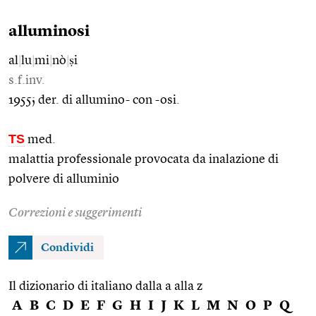
alluminosi
al
|
lu
|
mi
|
nò
|
ṣi
s.f.inv.
1955; der. di allumino- con -osi.
TS
med.
malattia professionale provocata da inalazione di
polvere di alluminio
Correzioni e suggerimenti
Condividi
Il dizionario di italiano dalla a alla z
A
B
C
D
E
F
G
H
I
J
K
L
M
N
O
P
Q