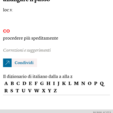
loc.v.
CO
procedere più speditamente
Correzioni e suggerimenti
Condividi
Il dizionario di italiano dalla a alla z
A
B
C
D
E
F
G
H
I
J
K
L
M
N
O
P
Q
R
S
T
U
V
W
X
Y
Z