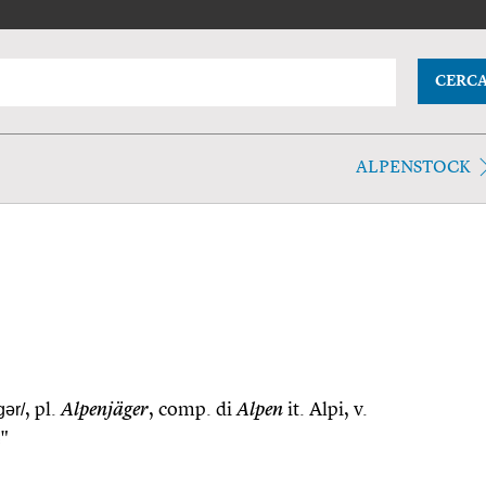
CERC
ALPENSTOCK
gər/
, pl.
Alpenjäger
, comp. di
Alpen
it. Alpi, v.
e"