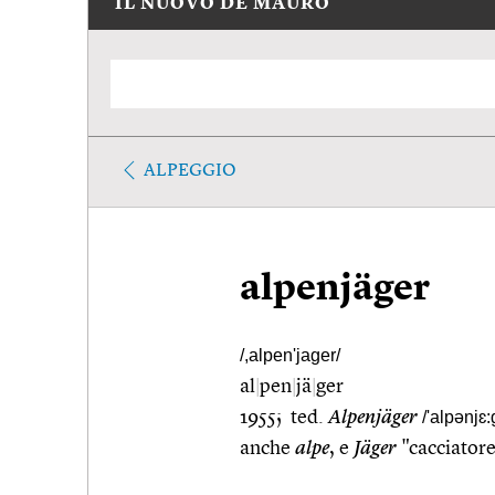
IL NUOVO DE MAURO
ALPEGGIO
alpenjäger
/,alpen'jager/
al
|
pen
|
jä
|
ger
1955; ted.
Alpenjäger
/'alpənjɛ:
anche
alpe
, e
Jäger
"cacciator