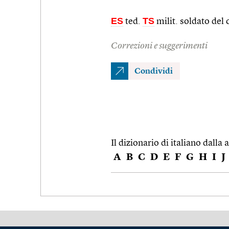
ES
TS
ted.
milit. soldato del 
Correzioni e suggerimenti
Condividi
Il dizionario di italiano dalla a
A
B
C
D
E
F
G
H
I
J