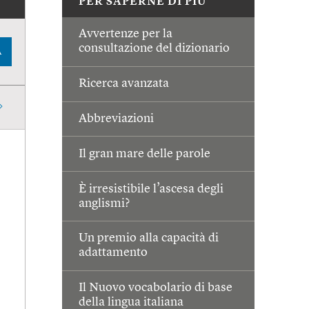
PER SAPERNE DI PIÙ
Avvertenze per la
consultazione del dizionario
A
Ricerca avanzata
Abbreviazioni
Il gran mare delle parole
È irresistibile l’ascesa degli
anglismi?
Un premio alla capacità di
adattamento
Il Nuovo vocabolario di base
della lingua italiana