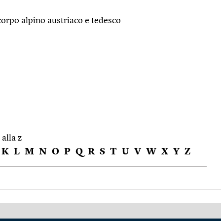
corpo alpino austriaco e tedesco
 alla z
K
L
M
N
O
P
Q
R
S
T
U
V
W
X
Y
Z