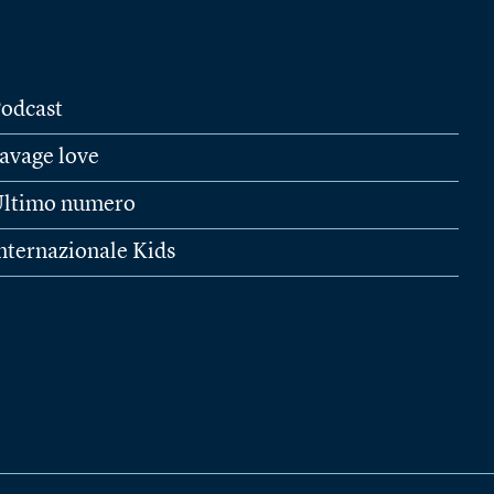
odcast
avage love
ltimo numero
nternazionale Kids