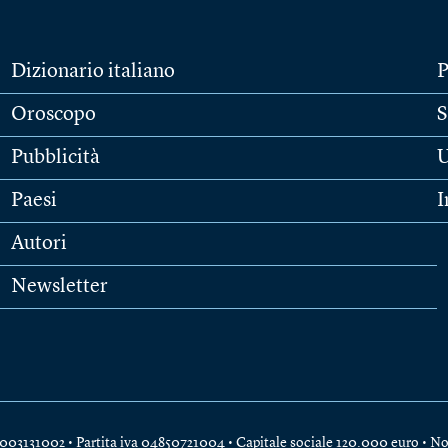
Dizionario italiano
P
Oroscopo
S
Pubblicità
U
Paesi
I
Autori
Newsletter
e 04003131002 • Partita iva 04850721004 • Capitale sociale 120.000 euro •
No