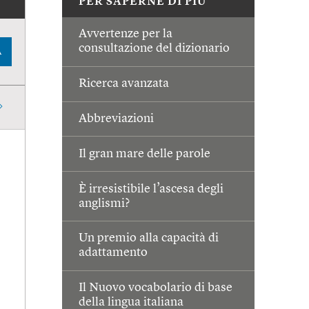
PER SAPERNE DI PIÙ
Avvertenze per la
consultazione del dizionario
A
Ricerca avanzata
Abbreviazioni
Il gran mare delle parole
È irresistibile l’ascesa degli
anglismi?
Un premio alla capacità di
adattamento
Il Nuovo vocabolario di base
della lingua italiana