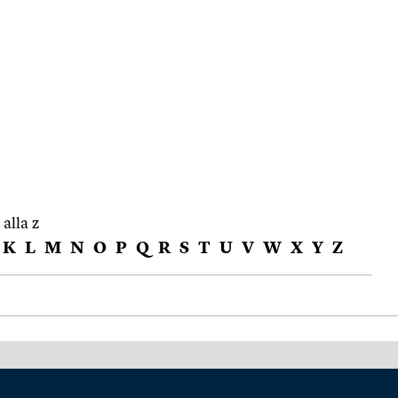
 alla z
K
L
M
N
O
P
Q
R
S
T
U
V
W
X
Y
Z