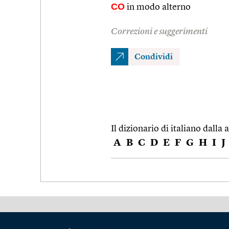
CO
in modo alterno
Correzioni e suggerimenti
Condividi
Il dizionario di italiano dalla a
A
B
C
D
E
F
G
H
I
J