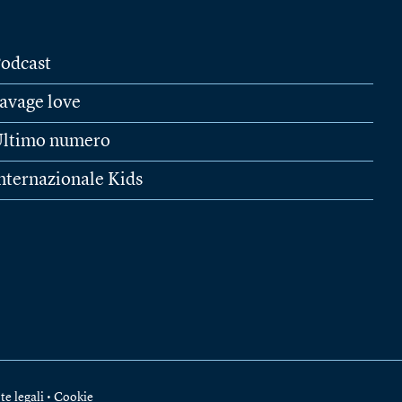
odcast
avage love
ltimo numero
nternazionale Kids
te legali
•
Cookie