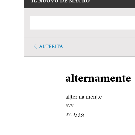
IL NUOVO DE MAURO
ALTERITA
alternamente
al
|
ter
|
na
|
mén
|
te
avv.
av. 1533;