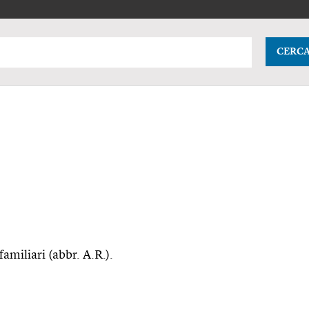
CERC
 familiari (abbr. A.R.).