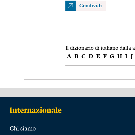
Condividi
Il dizionario di italiano dalla a
A
B
C
D
E
F
G
H
I
J
Chi siamo