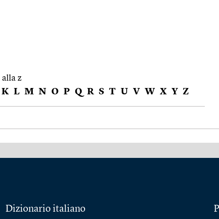
 alla z
K
L
M
N
O
P
Q
R
S
T
U
V
W
X
Y
Z
Dizionario italiano
P