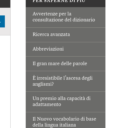
PER SAPERNE DI PIÙ
Avvertenze per la
consultazione del dizionario
A
Ricerca avanzata
Abbreviazioni
Il gran mare delle parole
È irresistibile l’ascesa degli
anglismi?
Un premio alla capacità di
adattamento
Il Nuovo vocabolario di base
della lingua italiana