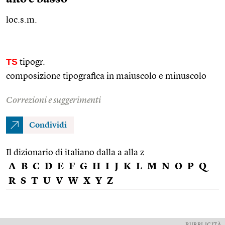
loc.s.m.
TS
tipogr.
composizione tipografica in maiuscolo e minuscolo
Correzioni e suggerimenti
Condividi
Il dizionario di italiano dalla a alla z
A
B
C
D
E
F
G
H
I
J
K
L
M
N
O
P
Q
R
S
T
U
V
W
X
Y
Z