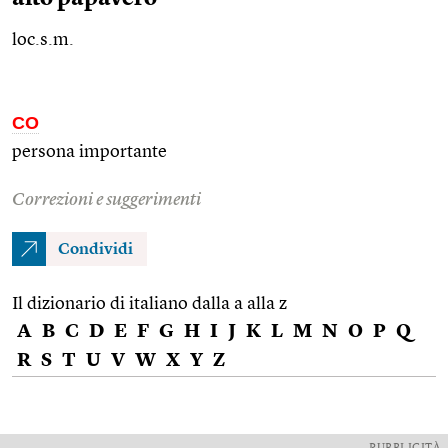
loc.s.m.
CO
persona importante
Correzioni e suggerimenti
Condividi
Il dizionario di italiano dalla a alla z
A
B
C
D
E
F
G
H
I
J
K
L
M
N
O
P
Q
R
S
T
U
V
W
X
Y
Z