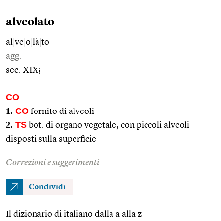
alveolato
al
|
ve
|
o
|
là
|
to
agg.
sec. XIX;
CO
1.
CO
fornito di alveoli
2.
TS
bot. di organo vegetale, con piccoli alveoli
disposti sulla superficie
Correzioni e suggerimenti
Condividi
Il dizionario di italiano dalla a alla z