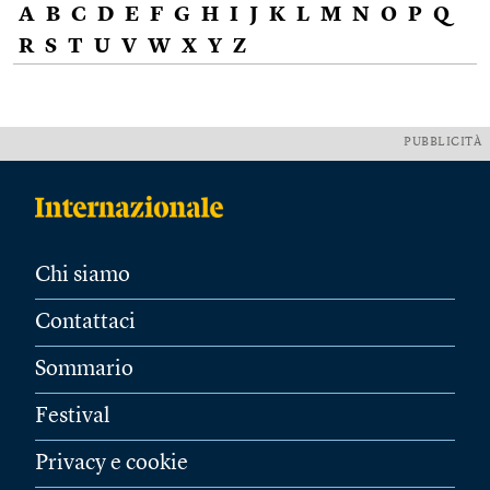
A
B
C
D
E
F
G
H
I
J
K
L
M
N
O
P
Q
R
S
T
U
V
W
X
Y
Z
PUBBLICITÀ
Chi siamo
Contattaci
Sommario
Festival
Privacy e cookie