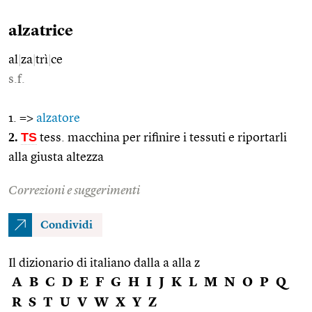
alzatrice
al
|
za
|
trì
|
ce
s.f.
1. =>
alzatore
2.
TS
tess. macchina per rifinire i tessuti e riportarli
alla giusta altezza
Correzioni e suggerimenti
Condividi
Il dizionario di italiano dalla a alla z
A
B
C
D
E
F
G
H
I
J
K
L
M
N
O
P
Q
R
S
T
U
V
W
X
Y
Z