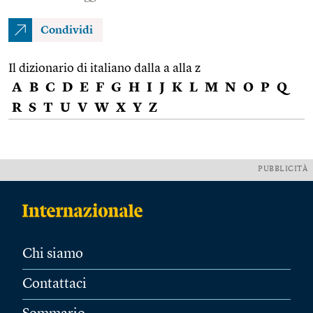
Condividi
Il dizionario di italiano dalla a alla z
A
B
C
D
E
F
G
H
I
J
K
L
M
N
O
P
Q
R
S
T
U
V
W
X
Y
Z
PUBBLICITÀ
Chi siamo
Contattaci