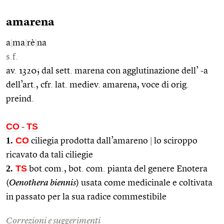
amarena
a
|
ma
|
rè
|
na
s.f.
av. 1320; dal sett. marena con agglutinazione dell’ -a
dell’art., cfr. lat. mediev. amarena, voce di orig.
preind.
CO
TS
-
1.
CO
ciliegia prodotta dall’amareno
|
lo sciroppo
ricavato da tali ciliegie
2.
TS
bot.com., bot. com. pianta del genere Enotera
(
Oenothera biennis
) usata come medicinale e coltivata
in passato per la sua radice commestibile
Correzioni e suggerimenti