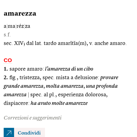
amarezza
a
|
ma
|
réz
|
za
s.f.
sec. XIV; dal lat. tardo amarĭtĭa(m), v. anche amaro.
CO
1.
sapore amaro:
l’amarezza di un cibo
2.
fig., tristezza, spec. mista a delusione:
provare
grande amarezza
,
molta amarezza
,
una profonda
amarezza
|
spec. al pl., esperienza dolorosa,
dispiacere:
ha avuto molte amarezze
Correzioni e suggerimenti
Condividi