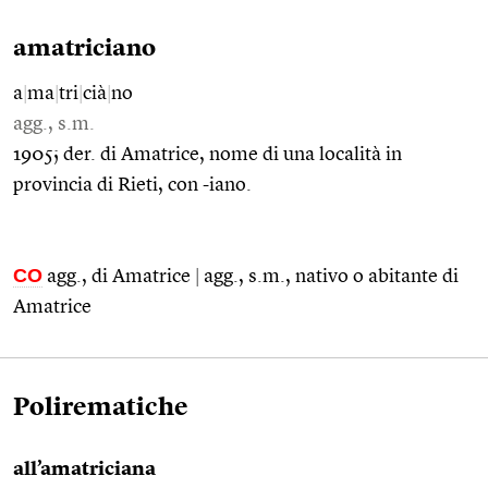
amatriciano
a
|
ma
|
tri
|
cià
|
no
agg., s.m.
1905; der. di Amatrice, nome di una località in
provincia di Rieti, con -iano.
CO
agg., di Amatrice
|
agg., s.m., nativo o abitante di
Amatrice
Polirematiche
all’amatriciana