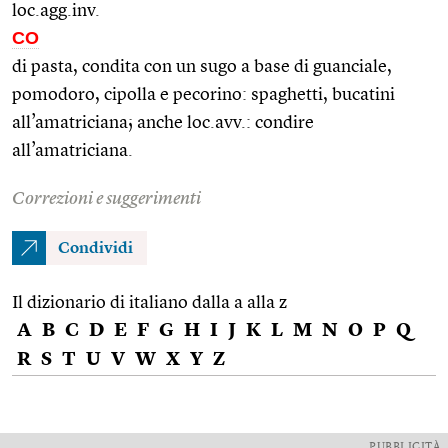
loc.agg.inv.
CO
di pasta, condita con un sugo a base di guanciale,
pomodoro, cipolla e pecorino: spaghetti, bucatini
all’amatriciana; anche loc.avv.: condire
all’amatriciana.
Correzioni e suggerimenti
Condividi
Il dizionario di italiano dalla a alla z
A
B
C
D
E
F
G
H
I
J
K
L
M
N
O
P
Q
R
S
T
U
V
W
X
Y
Z
PUBBLICITÀ