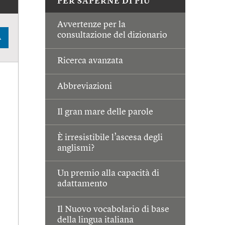
PER SAPERNE DI PIÙ
Avvertenze per la
consultazione del dizionario
A
Ricerca avanzata
Abbreviazioni
Il gran mare delle parole
È irresistibile l’ascesa degli
anglismi?
Un premio alla capacità di
adattamento
Il Nuovo vocabolario di base
della lingua italiana