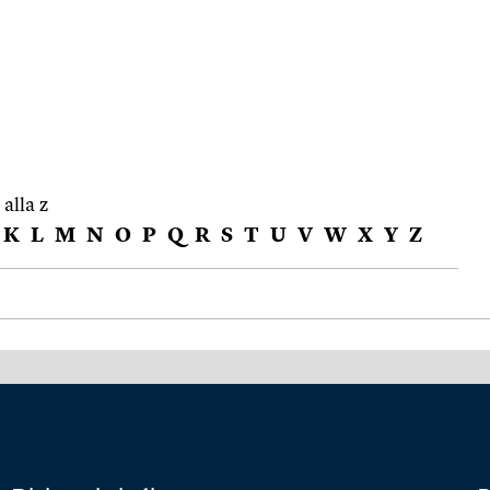
 alla z
K
L
M
N
O
P
Q
R
S
T
U
V
W
X
Y
Z