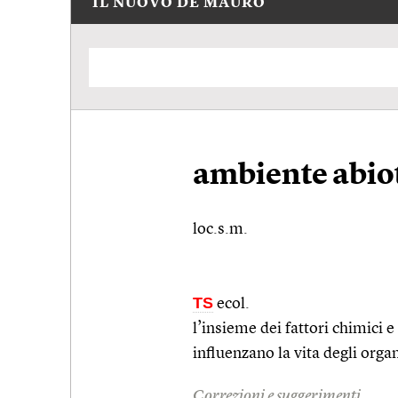
IL NUOVO DE MAURO
ambiente abio
loc.s.m.
TS
ecol.
l’insieme dei fattori chimici e
influenzano la vita degli orga
Correzioni e suggerimenti