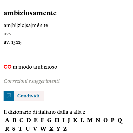
ambiziosamente
am
|
bi
|
zio
|
sa
|
mén
|
te
avv.
av. 1311;
CO
in modo ambizioso
Correzioni e suggerimenti
Condividi
Il dizionario di italiano dalla a alla z
A
B
C
D
E
F
G
H
I
J
K
L
M
N
O
P
Q
R
S
T
U
V
W
X
Y
Z