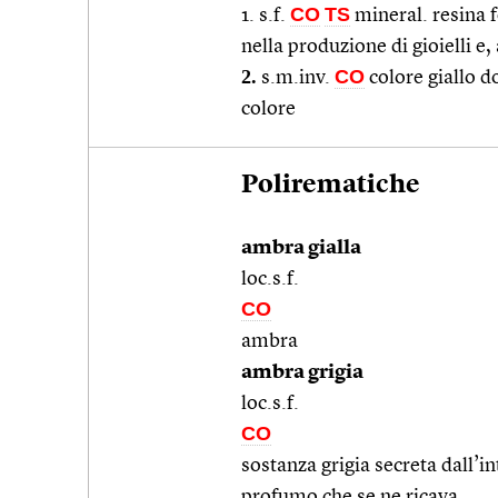
CO
TS
1. s.f.
mineral. resina fo
nella produzione di gioielli e
2.
CO
s.m.inv.
colore giallo d
colore
Polirematiche
ambra gialla
loc.s.f.
CO
ambra
ambra grigia
loc.s.f.
CO
sostanza grigia secreta dall’in
profumo che se ne ricava.