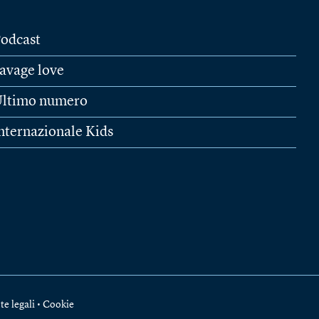
odcast
avage love
ltimo numero
nternazionale Kids
te legali
•
Cookie