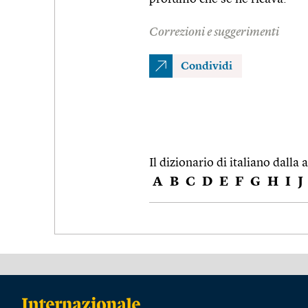
Correzioni e suggerimenti
Condividi
Il dizionario di italiano dalla a
A
B
C
D
E
F
G
H
I
J