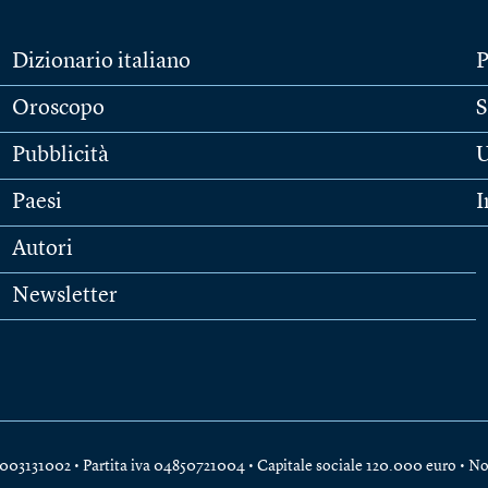
Dizionario italiano
P
Oroscopo
S
Pubblicità
U
Paesi
I
Autori
Newsletter
e 04003131002 • Partita iva 04850721004 • Capitale sociale 120.000 euro •
No