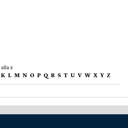
 alla z
K
L
M
N
O
P
Q
R
S
T
U
V
W
X
Y
Z