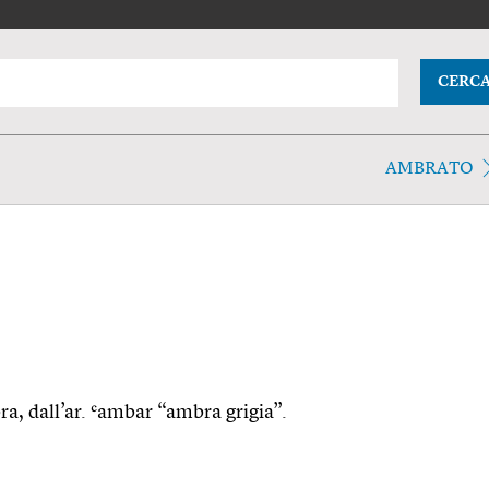
CERC
AMBRATO
ra, dall’ar. ʿambar “ambra grigia”.