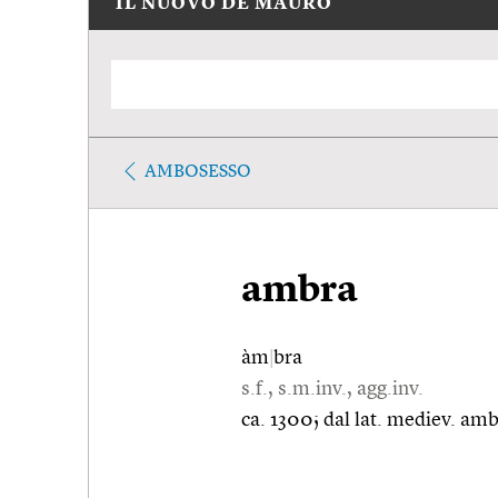
IL NUOVO DE MAURO
AMBOSESSO
ambra
àm
|
bra
s.f., s.m.inv., agg.inv.
ca. 1300; dal lat. mediev. amb