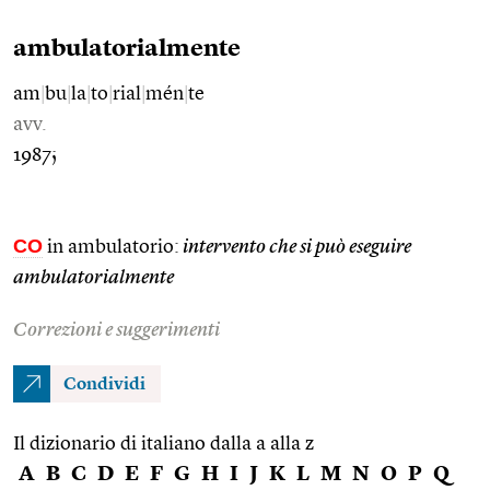
ambulatorialmente
am
|
bu
|
la
|
to
|
rial
|
mén
|
te
avv.
1987;
CO
in ambulatorio:
intervento che si può eseguire
ambulatorialmente
Correzioni e suggerimenti
Condividi
Il dizionario di italiano dalla a alla z
A
B
C
D
E
F
G
H
I
J
K
L
M
N
O
P
Q