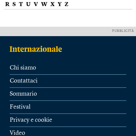
R
S
T
U
V
W
X
Y
Z
PUBBLICITÀ
Chi siamo
Contattaci
Sommario
Festival
Privacy e cookie
Video