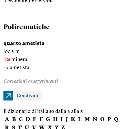
prevalentemente viola
Polirematiche
quarzo ametista
loc.s.m.
TS
mineral.
→ ametista
Correzioni e suggerimenti
Condividi
Il dizionario di italiano dalla a alla z
A
B
C
D
E
F
G
H
I
J
K
L
M
N
O
P
Q
R
S
T
U
V
W
X
Y
Z