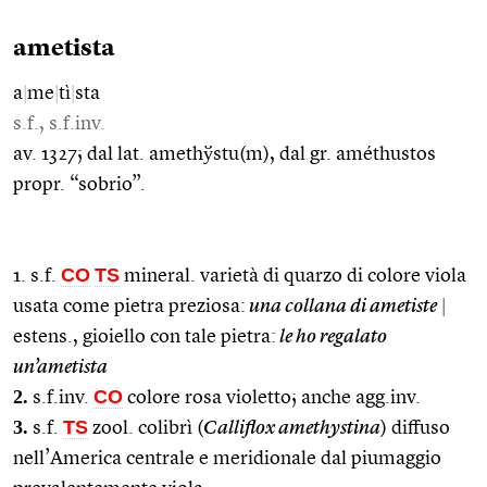
ametista
a
|
me
|
tì
|
sta
s.f., s.f.inv.
av. 1327; dal lat. amethўstu(m), dal gr. améthustos
propr. “sobrio”.
CO
TS
1. s.f.
mineral. varietà di quarzo di colore viola
usata come pietra preziosa:
una collana di ametiste
|
estens., gioiello con tale pietra:
le ho regalato
un’ametista
2.
CO
s.f.inv.
colore rosa violetto; anche agg.inv.
3.
TS
s.f.
zool. colibrì (
Calliflox amethystina
) diffuso
nell’America centrale e meridionale dal piumaggio