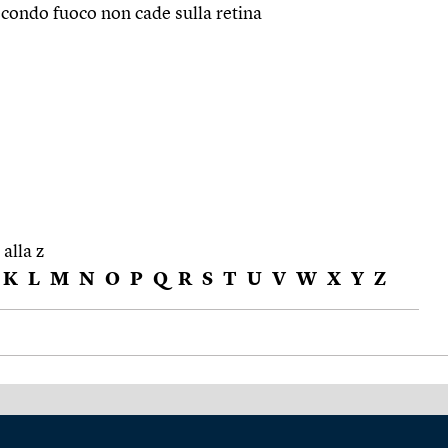
 secondo fuoco non cade sulla retina
 alla z
K
L
M
N
O
P
Q
R
S
T
U
V
W
X
Y
Z