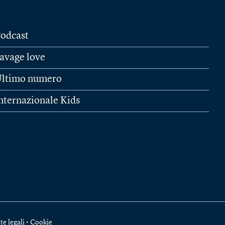
odcast
avage love
ltimo numero
nternazionale Kids
te legali
•
Cookie