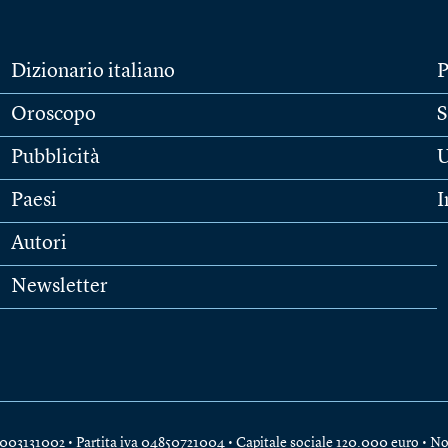
Dizionario italiano
P
Oroscopo
S
Pubblicità
U
Paesi
I
Autori
Newsletter
e 04003131002 • Partita iva 04850721004 • Capitale sociale 120.000 euro •
No