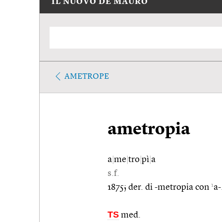
IL NUOVO DE MAURO
AMETROPE
ametropia
a
|
me
|
tro
|
pì
|
a
s.f.
1
1875; der. di -metropia con
a-
TS
med.