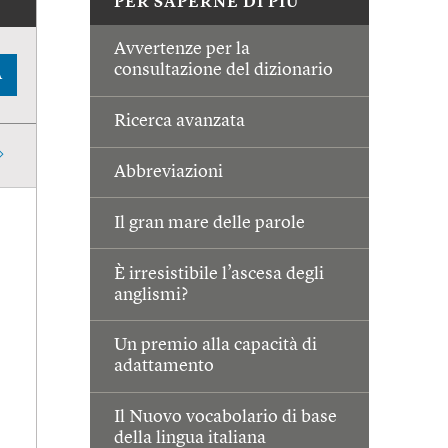
PER SAPERNE DI PIÙ
Avvertenze per la
consultazione del dizionario
A
Ricerca avanzata
Abbreviazioni
Il gran mare delle parole
È irresistibile l’ascesa degli
anglismi?
Un premio alla capacità di
adattamento
Il Nuovo vocabolario di base
della lingua italiana