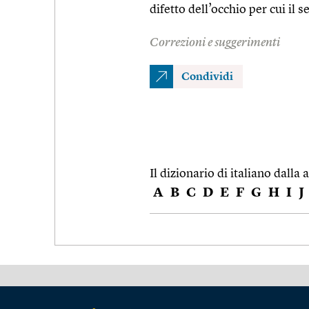
difetto dell’occhio per cui il
Correzioni e suggerimenti
Condividi
Il dizionario di italiano dalla a
A
B
C
D
E
F
G
H
I
J