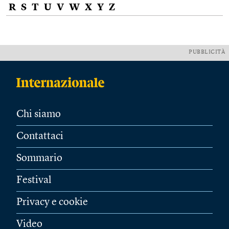
R
S
T
U
V
W
X
Y
Z
PUBBLICITÀ
Chi siamo
Contattaci
Sommario
Festival
Privacy e cookie
Video