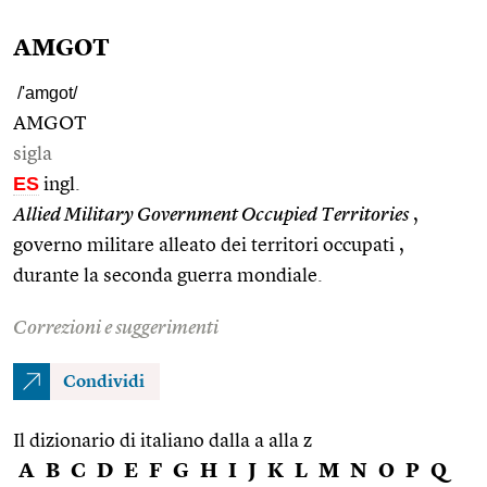
AMGOT
/'amgot/
AMGOT
sigla
ES
ingl.
Allied Military Government Occupied Territories
,
governo militare alleato dei territori occupati ,
durante la seconda guerra mondiale.
Correzioni e suggerimenti
Condividi
Il dizionario di italiano dalla a alla z
A
B
C
D
E
F
G
H
I
J
K
L
M
N
O
P
Q