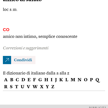
loc.s.m.
CO
amico non intimo, semplice conoscente
Correzioni e suggerimenti
Condividi
Il dizionario di italiano dalla a alla z
A
B
C
D
E
F
G
H
I
J
K
L
M
N
O
P
Q
R
S
T
U
V
W
X
Y
Z