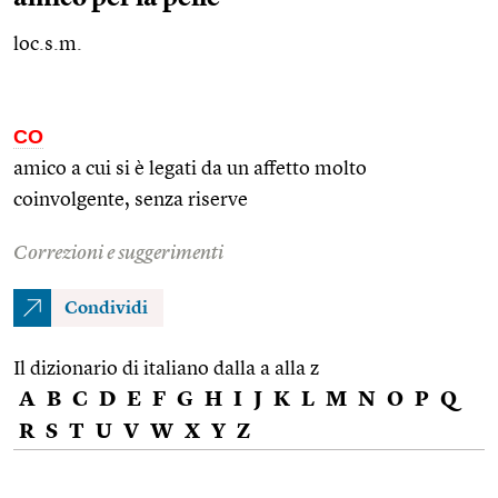
loc.s.m.
CO
amico a cui si è legati da un affetto molto
coinvolgente, senza riserve
Correzioni e suggerimenti
Condividi
Il dizionario di italiano dalla a alla z
A
B
C
D
E
F
G
H
I
J
K
L
M
N
O
P
Q
R
S
T
U
V
W
X
Y
Z