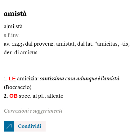
amistà
a
|
mi
|
stà
s.f.inv.
av. 1243; dal provenz. amistat, dal lat. *amicitas, -tis,
der. di amicus.
LE
1.
amicizia:
santissima cosa adunque è l’amistà
(Boccaccio)
2.
OB
spec. al pl., alleato
Correzioni e suggerimenti
Condividi