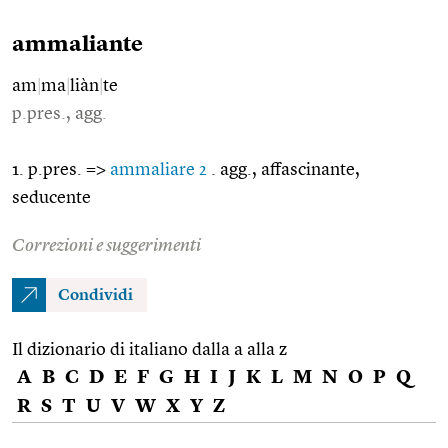
ammaliante
am
|
ma
|
liàn
|
te
p.pres., agg.
1. p.pres. =>
ammaliare 2
. agg., affascinante,
seducente
Correzioni e suggerimenti
Condividi
Il dizionario di italiano dalla a alla z
A
B
C
D
E
F
G
H
I
J
K
L
M
N
O
P
Q
R
S
T
U
V
W
X
Y
Z