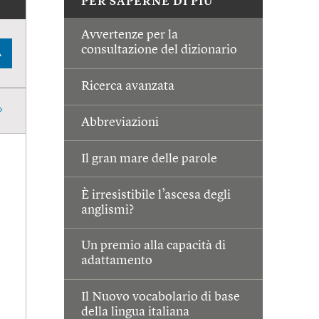
PER SAPERNE DI PIÙ
Avvertenze per la
consultazione del dizionario
A
Ricerca avanzata
Abbreviazioni
Il gran mare delle parole
È irresistibile l’ascesa degli
anglismi?
Un premio alla capacità di
adattamento
Il Nuovo vocabolario di base
della lingua italiana