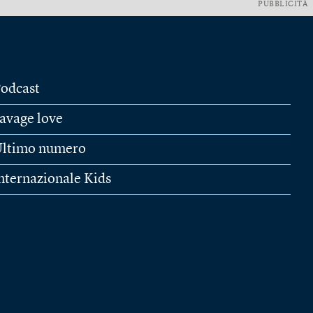
PUBBLICITÀ
odcast
avage love
ltimo numero
nternazionale Kids