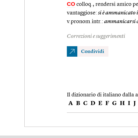
CO
colloq., rendersi amico p
vantaggiose:
si è ammanicato il
v.pronom.intr.:
ammanicarsi co
Correzioni e suggerimenti
Condividi
Il dizionario di italiano dalla a
A
B
C
D
E
F
G
H
I
J