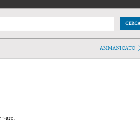
CERC
AMMANICATO
1
e
-are.