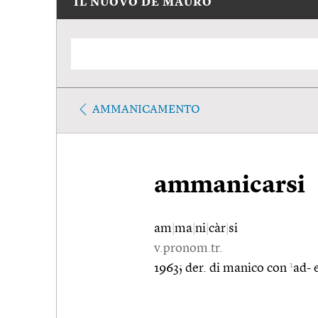
IL NUOVO DE MAURO
AMMANICAMENTO
ammanicarsi
am
|
ma
|
ni
|
càr
|
si
v.pronom.tr.
1
1963; der. di manico con
ad- 