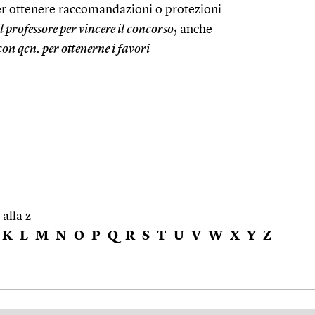
er ottenere raccomandazioni o protezioni
 professore per vincere il concorso
; anche
n qcn. per ottenerne i favori
 alla z
K
L
M
N
O
P
Q
R
S
T
U
V
W
X
Y
Z