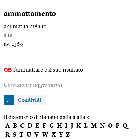
ammattamento
am
|
mat
|
ta
|
mén
|
to
s.m.
av. 1363;
OB
l’ammattare e il suo risultato
Correzioni e suggerimenti
Condividi
Il dizionario di italiano dalla a alla z
A
B
C
D
E
F
G
H
I
J
K
L
M
N
O
P
Q
R
S
T
U
V
W
X
Y
Z