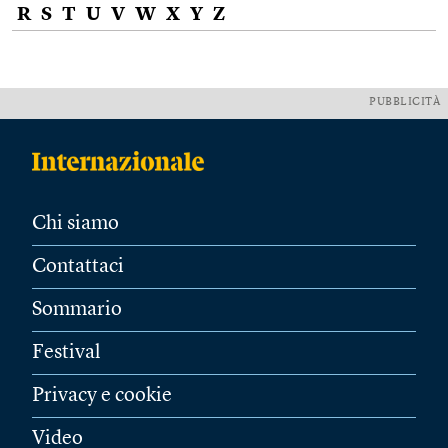
R
S
T
U
V
W
X
Y
Z
PUBBLICITÀ
Chi siamo
Contattaci
Sommario
Festival
Privacy e cookie
Video