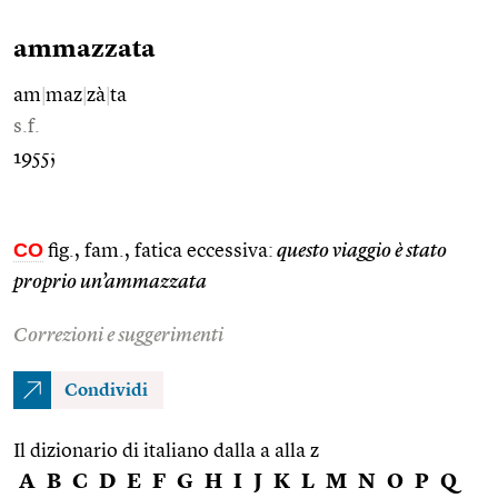
ammazzata
am
|
maz
|
zà
|
ta
s.f.
1955;
CO
fig., fam., fatica eccessiva:
questo viaggio è stato
proprio un’ammazzata
Correzioni e suggerimenti
Condividi
Il dizionario di italiano dalla a alla z
A
B
C
D
E
F
G
H
I
J
K
L
M
N
O
P
Q