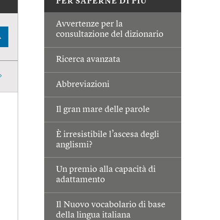
PER SAPERNE DI PIÙ
Avvertenze per la
consultazione del dizionario
A
Ricerca avanzata
Abbreviazioni
Il gran mare delle parole
È irresistibile l’ascesa degli
anglismi?
Un premio alla capacità di
adattamento
Il Nuovo vocabolario di base
della lingua italiana