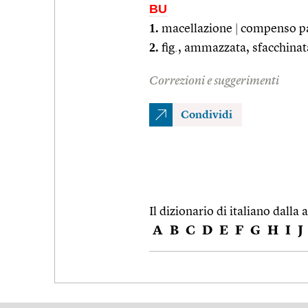
BU
1.
macellazione
|
compenso pag
2.
fig., ammazzata, sfacchinat
Correzioni e suggerimenti
Condividi
Il dizionario di italiano dalla a
A
B
C
D
E
F
G
H
I
J