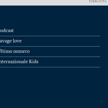
PUBBLICITÀ
odcast
avage love
ltimo numero
nternazionale Kids