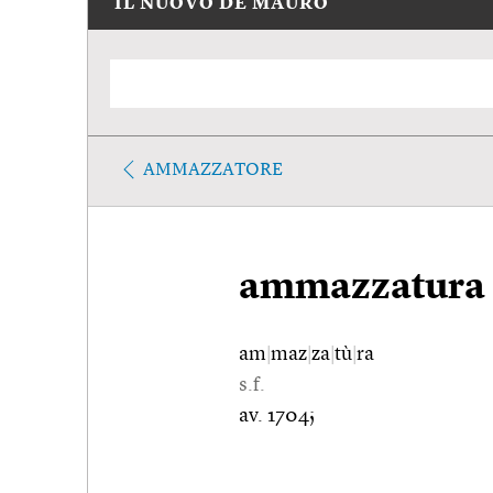
IL NUOVO DE MAURO
AMMAZZATORE
ammazzatura
am
|
maz
|
za
|
tù
|
ra
s.f.
av. 1704;