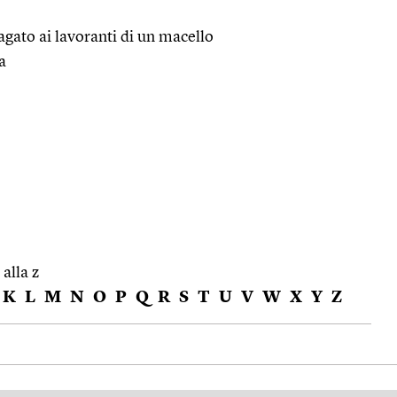
ato ai lavoranti di un macello
a
 alla z
K
L
M
N
O
P
Q
R
S
T
U
V
W
X
Y
Z