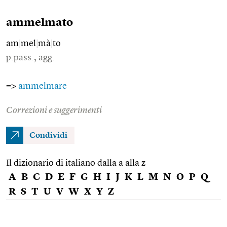
ammelmato
am
|
mel
|
mà
|
to
p.pass., agg.
=>
ammelmare
Correzioni e suggerimenti
Condividi
Il dizionario di italiano dalla a alla z
A
B
C
D
E
F
G
H
I
J
K
L
M
N
O
P
Q
R
S
T
U
V
W
X
Y
Z