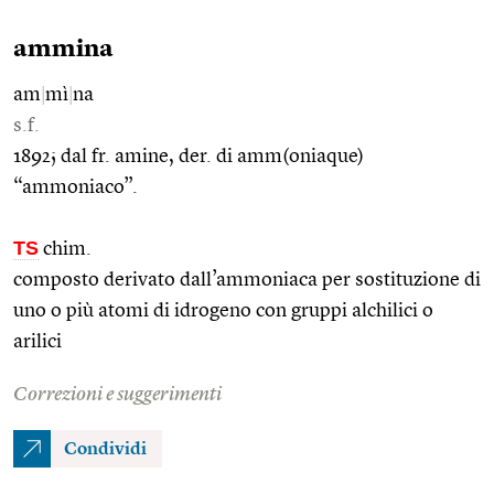
ammina
am
|
mì
|
na
s.f.
1892; dal fr. amine, der. di amm(oniaque)
“ammoniaco”.
TS
chim.
composto derivato dall’ammoniaca per sostituzione di
uno o più atomi di idrogeno con gruppi alchilici o
arilici
Correzioni e suggerimenti
Condividi