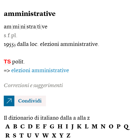
amministrative
am
|
mi
|
ni
|
stra
|
tì
|
ve
s.f.pl.
1955; dalla loc. elezioni amministrative.
TS
polit.
=>
elezioni amministrative
Correzioni e suggerimenti
Condividi
Il dizionario di italiano dalla a alla z
A
B
C
D
E
F
G
H
I
J
K
L
M
N
O
P
Q
R
S
T
U
V
W
X
Y
Z