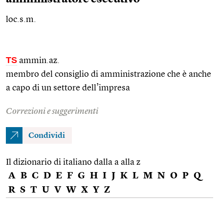
loc.s.m.
TS
ammin.az.
membro del consiglio di amministrazione che è anche
a capo di un settore dell’impresa
Correzioni e suggerimenti
Condividi
Il dizionario di italiano dalla a alla z
A
B
C
D
E
F
G
H
I
J
K
L
M
N
O
P
Q
R
S
T
U
V
W
X
Y
Z