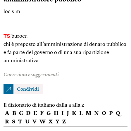
loc.s.m.
TS
burocr.
chi è preposto all’amministrazione di denaro pubblico
e fa parte del governo o di una sua ripartizione
amministrativa
Correzioni e suggerimenti
Condividi
Il dizionario di italiano dalla a alla z
A
B
C
D
E
F
G
H
I
J
K
L
M
N
O
P
Q
R
S
T
U
V
W
X
Y
Z