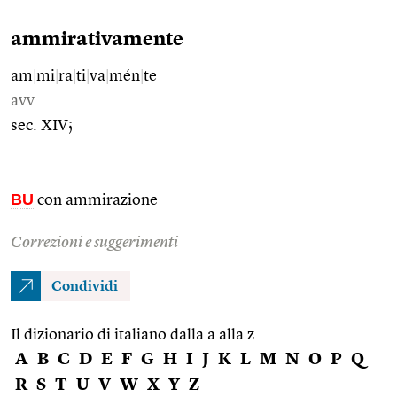
ammirativamente
am
|
mi
|
ra
|
ti
|
va
|
mén
|
te
avv.
sec. XIV;
BU
con ammirazione
Correzioni e suggerimenti
Condividi
Il dizionario di italiano dalla a alla z
A
B
C
D
E
F
G
H
I
J
K
L
M
N
O
P
Q
R
S
T
U
V
W
X
Y
Z