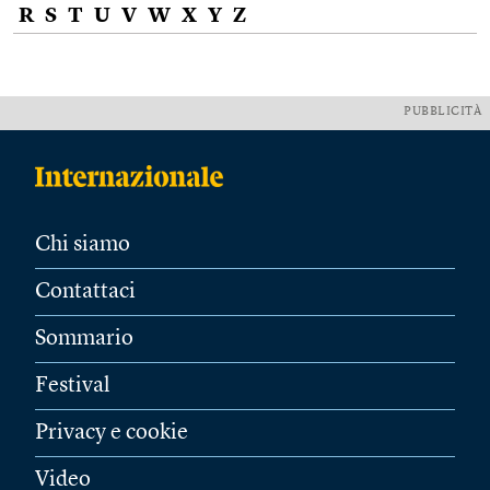
R
S
T
U
V
W
X
Y
Z
PUBBLICITÀ
Chi siamo
Contattaci
Sommario
Festival
Privacy e cookie
Video