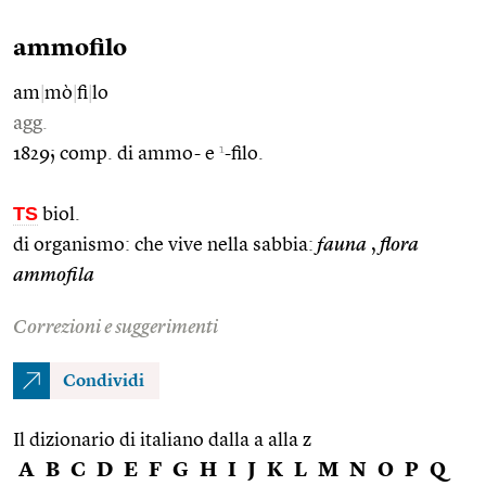
ammofilo
am
|
mò
|
fi
|
lo
agg.
1
1829; comp. di ammo- e
-filo.
TS
biol.
di organismo: che vive nella sabbia:
fauna
,
flora
ammofila
Correzioni e suggerimenti
Condividi
Il dizionario di italiano dalla a alla z
A
B
C
D
E
F
G
H
I
J
K
L
M
N
O
P
Q