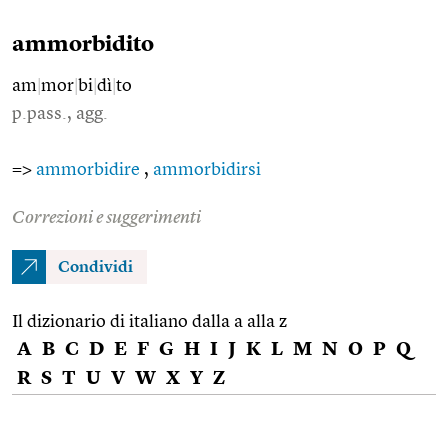
ammorbidito
am
|
mor
|
bi
|
dì
|
to
p.pass., agg.
=>
ammorbidire
,
ammorbidirsi
Correzioni e suggerimenti
Condividi
Il dizionario di italiano dalla a alla z
A
B
C
D
E
F
G
H
I
J
K
L
M
N
O
P
Q
R
S
T
U
V
W
X
Y
Z